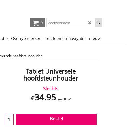
0
udio
Overige merken
Telefoon en navigatie
nieuw
iversele hoofdsteunhouder
Tablet Universele
hoofdsteunhouder
Slechts
34.95
€
incl BTW
Bestel