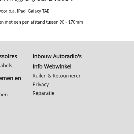
top' als 'liggend' gebruikt kan worden.
voor o.a. iPad, Galaxy TAB
en met een pen afstand tussen 90 - 170mm
ssoires
Inbouw Autoradio's
kabels
Info Webwinkel
Ruilen & Retourneren
temen en
Privacy
Reparatie
emen