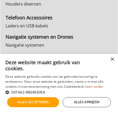
Houders diversen
Telefoon Accessoires
Laders en USB-kabels
Navigatie systemen en Drones
Navigatie systemen
Inbouw Autoradio's
Deze website maakt gebruik van
Info Webwinkel
cookies.
Ruilen & Retourneren
Deze website gebruikt cookies om uw gebruikerservaring te
Privacy
verbeteren. Door onze website te gebruiken, stemt u in met alle
cookies in overeenstemming met ons Cookiebeleid.
Lees verder
Reparatie
DETAILS WEERGEVEN
ALLES ACCEPTEREN
ALLES AFWIJZEN
Webwinkel gemaakt met
ShopFactory webwinkel
software.