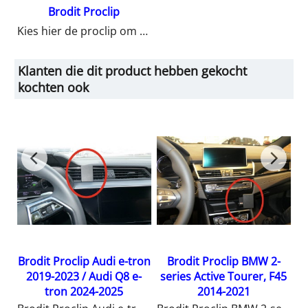
Brodit Proclip
Kies hier de proclip om uw houder op te bevestigen in uw auto.
Klanten die dit product hebben gekocht
kochten ook
Brodit Proclip Audi e-tron
Brodit Proclip BMW 2-
-
2019-2023 / Audi Q8 e-
series Active Tourer, F45
A
tron 2024-2025
2014-2021