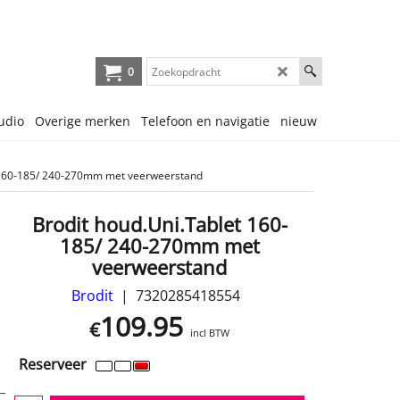
0
udio
Overige merken
Telefoon en navigatie
nieuw
t 160-185/ 240-270mm met veerweerstand
Brodit houd.Uni.Tablet 160-
185/ 240-270mm met
veerweerstand
Brodit
7320285418554
109.95
€
incl BTW
Reserveer