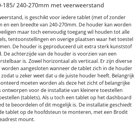
60-185/ 240-270mm met veerweerstand
eerstand, is geschikt voor iedere tablet (met of zonder
m en een breedte van 240-270mm. De houder kan worden
veiligen maar toch eenvoudig toegang wil houden tot alle
kels, tentoonstellingen en overige plaatsen waar het toestel
men. De houder is geproduceerd uit extra sterk kunststof
. De achterzijde van de houder is voorzien van een
elbaar is. Zowel horizontaal als verticaal. Er zijn diverse
n worden aangesloten wanneer de tablet zich in de houder
zodat u zeker weet dat u de juiste houder heeft. Belangrijk
monteerd moeten worden als deze het zicht of belangrijke
 ontworpen voor de installatie van kleinere toestellen
oestellen (tablets). Als u toch een tablet op het dashboard
d te beoordelen of dit mogelijk is. De installatie geschiedt
m de tablet op de hoofdsteun te monteren, met een Brodit
eadrest mount.