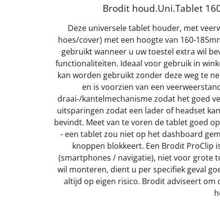
Brodit houd.Uni.Tablet 1
Deze universele tablet houder, met veerw
hoes/cover) met een hoogte van 160-185m
gebruikt wanneer u uw toestel extra wil be
functionaliteiten. Ideaal voor gebruik in win
kan worden gebruikt zonder deze weg te ne
en is voorzien van een veerweerstand
draai-/kantelmechanisme zodat het goed verst
uitsparingen zodat een lader of headset ka
bevindt. Meet van te voren de tablet goed op 
- een tablet zou niet op het dashboard ge
knoppen blokkeert. Een Brodit ProClip is
(smartphones / navigatie), niet voor grote t
wil monteren, dient u per specifiek geval goe
altijd op eigen risico. Brodit adviseert o
h