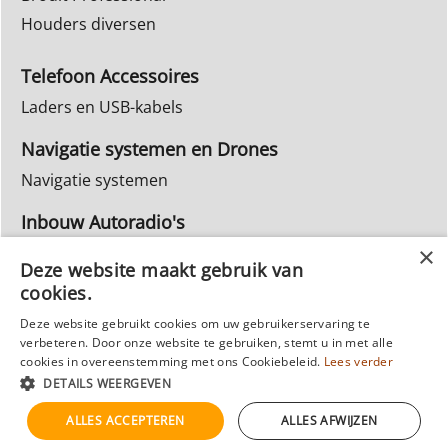
Houders diversen
Telefoon Accessoires
Laders en USB-kabels
Navigatie systemen en Drones
Navigatie systemen
Inbouw Autoradio's
Info Webwinkel
Deze website maakt gebruik van
Ruilen & Retourneren
cookies.
Privacy
Deze website gebruikt cookies om uw gebruikerservaring te
verbeteren. Door onze website te gebruiken, stemt u in met alle
Reparatie
cookies in overeenstemming met ons Cookiebeleid.
Lees verder
DETAILS WEERGEVEN
ALLES ACCEPTEREN
ALLES AFWIJZEN
Webwinkel gemaakt met
ShopFactory webwinkel