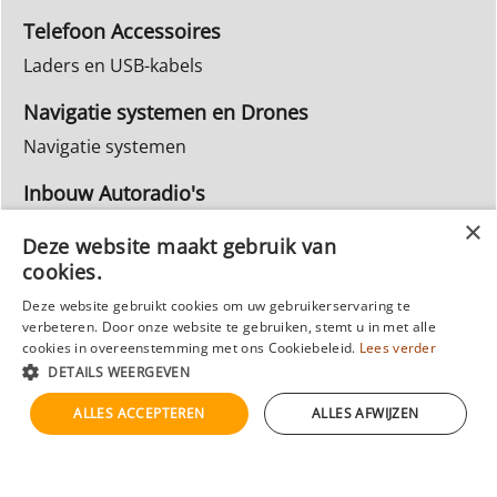
Telefoon Accessoires
Laders en USB-kabels
Navigatie systemen en Drones
Navigatie systemen
Inbouw Autoradio's
Info Webwinkel
Deze website maakt gebruik van
Ruilen & Retourneren
cookies.
Privacy
Deze website gebruikt cookies om uw gebruikerservaring te
verbeteren. Door onze website te gebruiken, stemt u in met alle
Reparatie
cookies in overeenstemming met ons Cookiebeleid.
Lees verder
DETAILS WEERGEVEN
ALLES ACCEPTEREN
ALLES AFWIJZEN
Webwinkel gemaakt met
ShopFactory webwinkel
software.