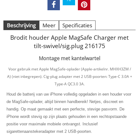
Beschrijving
Meer
Specificaties
Brodit houder Apple MagSafe Charger met
tilt-swivel/sig.plug 216175
Montage met kantelwartel
Voor gebruik met Apple MagSafe-oplader (Apple-artikelnr. MHXH3ZM /
A) (niet inbegrepen).
Cig-plug adapter met 2 USB-poorten: Type-C 3.0A +
Type-A QC3.0 3A.
Houd de batterij van uw iPhone volledig opgeladen in een houder voor
de
MagSafe-oplader,
altijd binnen handbereik!
Netjes, discreet en
handig.
Op maat gemaakt met een perfecte, stevige pasvorm.
De
iPhone wordt stevig op zijn plaats gehouden in een rechtopstaande
positie voor maximale mobiele ontvangst.
Inclusief
sigarettenaanstekeradapter met 2 USB-poorten.