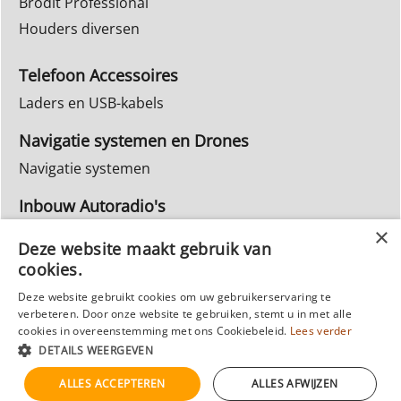
Brodit Professional
Houders diversen
Telefoon Accessoires
Laders en USB-kabels
Navigatie systemen en Drones
Navigatie systemen
Inbouw Autoradio's
Info Webwinkel
Deze website maakt gebruik van
Ruilen & Retourneren
cookies.
Privacy
Deze website gebruikt cookies om uw gebruikerservaring te
Reparatie
verbeteren. Door onze website te gebruiken, stemt u in met alle
cookies in overeenstemming met ons Cookiebeleid.
Lees verder
DETAILS WEERGEVEN
ALLES ACCEPTEREN
ALLES AFWIJZEN
Webwinkel gemaakt met