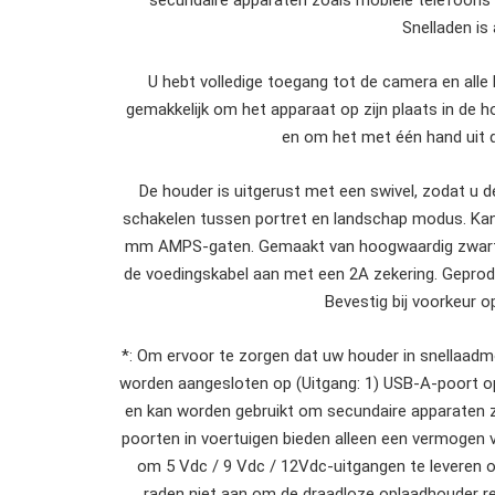
secundaire apparaten zoals mobiele telefoons /
Snelladen is 
U hebt volledige toegang tot de camera en alle
gemakkelijk om het apparaat op zijn plaats in de 
en om het met één hand uit d
De houder is uitgerust met een swivel, zodat u
schakelen tussen portret en landschap modus. Kan
mm AMPS-gaten. Gemaakt van hoogwaardig zwart AB
de voedingskabel aan met een 2A zekering. Geprodu
Bevestig bij voorkeur 
*: Om ervoor te zorgen dat uw houder in snellaadmo
worden aangesloten op (Uitgang: 1) USB-A-poort op
en kan worden gebruikt om secundaire apparaten z
poorten in voertuigen bieden alleen een vermoge
om 5 Vdc / 9 Vdc / 12Vdc-uitgangen te leveren 
raden niet aan om de draadloze oplaadhouder re