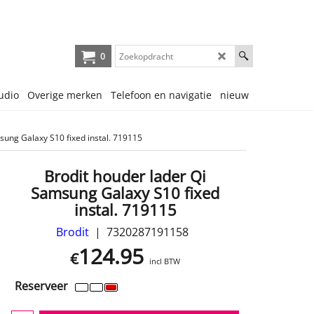
0
udio
Overige merken
Telefoon en navigatie
nieuw
sung Galaxy S10 fixed instal. 719115
Brodit houder lader Qi
Samsung Galaxy S10 fixed
instal. 719115
Brodit
7320287191158
124.95
€
incl BTW
Reserveer