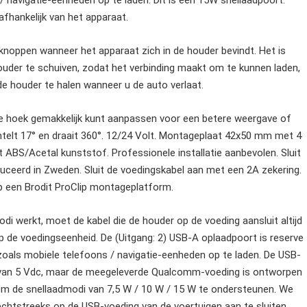
 navigatie-eenheden op te laden. Dit is een 15W snellaadpoort.
afhankelijk van het apparaat.
 knoppen wanneer het apparaat zich in de houder bevindt. Het is
houder te schuiven, zodat het verbinding maakt om te kunnen laden,
e houder te halen wanneer u de auto verlaat.
 de hoek gemakkelijk kunt aanpassen voor een betere weergave of
telt 17° en draait 360°. 12/24 Volt. Montageplaat 42x50 mm met 4
S/Acetal kunststof. Professionele installatie aanbevolen. Sluit
ceerd in Zweden. Sluit de voedingskabel aan met een 2A zekering.
op een Brodit ProClip montageplatform.
di werkt, moet de kabel die de houder op de voeding aansluit altijd
 de voedingseenheid. De (Uitgang: 2) USB-A oplaadpoort is reserve
oals mobiele telefoons / navigatie-eenheden op te laden. De USB-
n van 5 Vdc, maar de meegeleverde Qualcomm-voeding is ontworpen
om de snellaadmodi van 7,5 W / 10 W / 15 W te ondersteunen. We
chtstreeks op de USB-voeding van de voertuigen aan te sluiten,