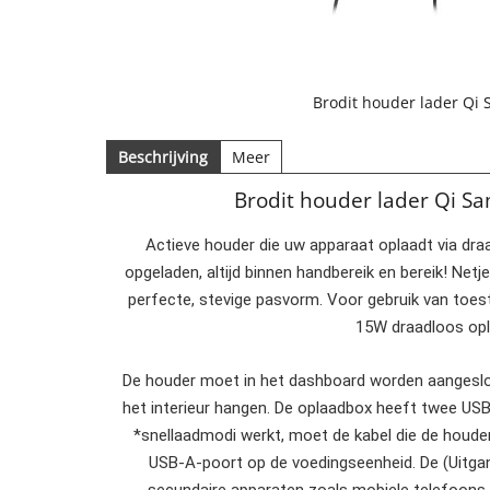
Brodit houder lader Qi 
Beschrijving
Meer
Brodit houder lader Qi Sa
Actieve houder die uw apparaat oplaadt via draa
opgeladen, altijd binnen handbereik en bereik! Ne
perfecte, stevige pasvorm. Voor gebruik van toest
15W draadloos opl
De houder moet in het dashboard worden aangeslote
het interieur hangen. De oplaadbox heeft twee US
*snellaadmodi werkt, moet de kabel die de houder
USB-A-poort op de voedingseenheid. De (Uitgan