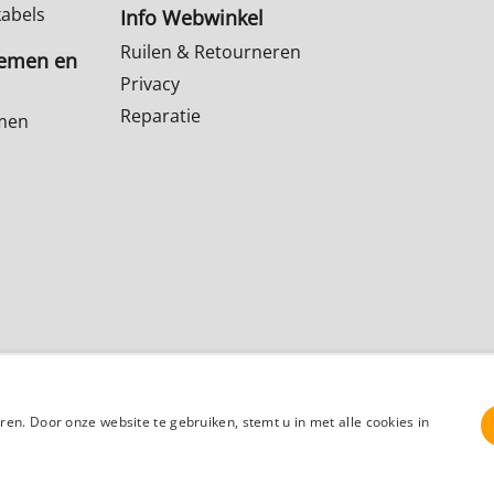
kabels
Info Webwinkel
Ruilen & Retourneren
temen en
Privacy
Reparatie
emen
Klantenservice
Contact
Winkelmandje
en. Door onze website te gebruiken, stemt u in met alle cookies in
Webwinkel gemaakt met
ShopFactory webwinkel
software.