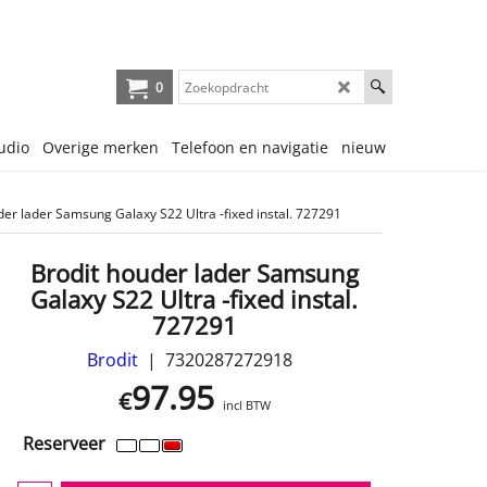
0
udio
Overige merken
Telefoon en navigatie
nieuw
der lader Samsung Galaxy S22 Ultra -fixed instal. 727291
Brodit houder lader Samsung
Galaxy S22 Ultra -fixed instal.
727291
Brodit
7320287272918
97.95
€
incl BTW
Reserveer