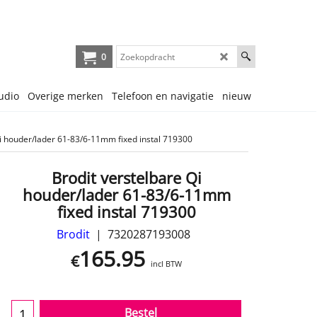
0
udio
Overige merken
Telefoon en navigatie
nieuw
Qi houder/lader 61-83/6-11mm fixed instal 719300
Brodit verstelbare Qi
houder/lader 61-83/6-11mm
fixed instal 719300
Brodit
7320287193008
165.95
€
incl BTW
Bestel