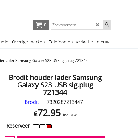
0
udio
Overige merken
Telefoon en navigatie
nieuw
der lader Samsung Galaxy S23 USB sig.plug 721344
Brodit houder lader Samsung
Galaxy S23 USB sig.plug
721344
Brodit
7320287213447
72.95
€
incl BTW
Reserveer