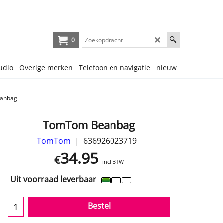
0
udio
Overige merken
Telefoon en navigatie
nieuw
anbag
TomTom Beanbag
TomTom
636926023719
34.95
€
incl BTW
Uit voorraad leverbaar
Bestel