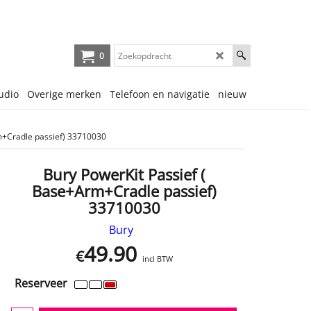
0
udio
Overige merken
Telefoon en navigatie
nieuw
m+Cradle passief) 33710030
Bury PowerKit Passief (
Base+Arm+Cradle passief)
33710030
Bury
49.90
€
incl BTW
Reserveer